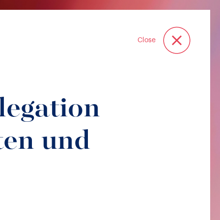
Close
legation
ten und