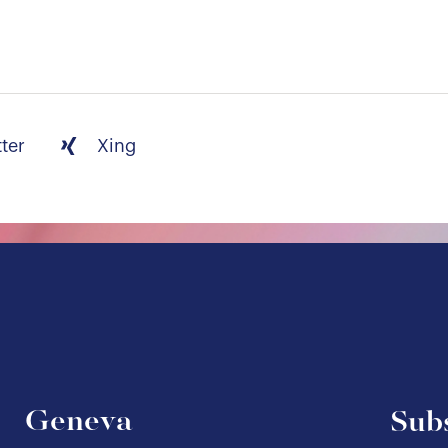
tter
Xing
Geneva
Subs